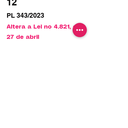
12
PL 343/2023
Altera a Lei no 4.821, de
27 de abril
de 2012, que “Dispõe
sobre as manifestações
artísticas e culturais nas
ruas, avenidas e praças
públicas do Distrito
Federal e dá outras
providências”, para
garantir o direito