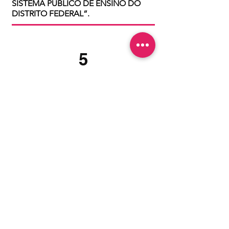
SISTEMA PÚBLICO DE ENSINO DO
DISTRITO FEDERAL”.
5
PL 560/2023
ALTERA A LEI Nº 3.361, DE 15
DE JUNHO DE 2004, QUE
“INSTITUI RESERVA DE
VAGAS, NAS
UNIVERSIDADES E
FACULDADES PÚBLICAS DO
DISTRITO FEDERAL, DE, NO
MÍNIMO, 40% (QUARENTA
POR CENTO) POR CURSO E
POR TURNO, PARA ALUNOS
ORIUNDOS DE ESCOLAS
PÚBLICAS DO DISTRITO
FEDERAL”, PARA
RECEPCIONAR, NO ÂMBITO