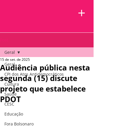
Post
Geral
15 de set. de 2025
Geral
Audiência pública nesta
CPI dos Atos Antidemocráticos
segunda (15) discute
Cultura
projeto que estabelece
Saúde
PDOT
CESC
Educação
Fora Bolsonaro