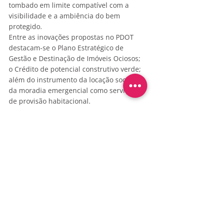
tombado em limite compatível com a 
visibilidade e a ambiência do bem 
protegido.
Entre as inovações propostas no PDOT 
destacam-se o Plano Estratégico de 
Gestão e Destinação de Imóveis Ociosos; 
o Crédito de potencial construtivo verde; 
além do instrumento da locação social e 
da moradia emergencial como serviços 
de provisão habitacional.
O PDOT é o instrumento básico da 
política de expansão e de 
desenvolvimento urbano do Distrito 
Federal, de longo prazo e natureza 
permanente. Abrange a totalidade do 
território do Distrito Federal, não 
somente as áreas urbanas, mas também 
áreas rurais e de proteção ambiental.
Estabelece os objetivos a serem 
atingidos, o prazo para que eles sejam 