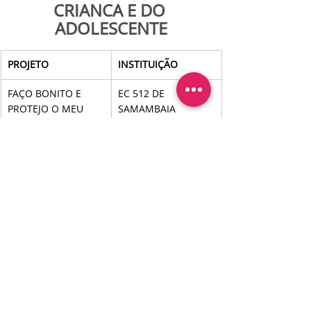
CRIANÇA E DO 
ADOLESCENTE
PROJETO
INSTITUIÇÃO
FAÇO BONITO E 
EC 512 DE 
PROTEJO O MEU 
SAMAMBAIA
CORPINHO.
CONSCIENTIZAÇÃO 
CED ENGENHO DAS 
TEM COR? É 
LAJES DO GAMA
LARANJA
VIOLÊNCIA NÃO É 
EC 06 DO GUARÁ
HERANÇA - ESCUTE 
A INFÂNCIA
Eixo: INCLUSÃO DIGITAL