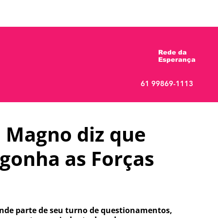
 Esperança
Quem é Gabriel Magno?
Not
Rede da
Esperança
61 99869-1113
 Magno diz que
gonha as Forças
ande parte de seu turno de questionamentos, 