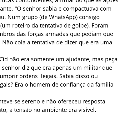
ríticas contundentes, afirmando que as ações 
ante. "O senhor sabia e compactuava com 
ceu. Num grupo (de WhatsApp) consigo 
(um roteiro da tentativa de golpe). Foram 
bros das forças armadas que pediam que 
 Não cola a tentativa de dizer que era uma 
 Cid não era somente um ajudante, mas peça 
 senhor diz que era apenas um militar que 
mprir ordens ilegais. Sabia disso ou 
gais? Era o homem de confiança da família 
eve-se sereno e não ofereceu resposta 
o, a tensão no ambiente era visível.