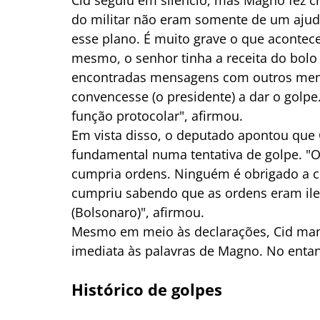
Cid seguiu em silêncio, mas Magno fez c
do militar não eram somente de um ajud
esse plano. É muito grave o que aconte
mesmo, o senhor tinha a receita do bolo 
encontradas mensagens com outros mem
convencesse (o presidente) a dar o golpe.
função protocolar", afirmou.
Em vista disso, o deputado apontou que
fundamental numa tentativa de golpe. "O
cumpria ordens. Ninguém é obrigado a cu
cumpriu sabendo que as ordens eram ile
(Bolsonaro)", afirmou.
Mesmo em meio às declarações, Cid mant
imediata às palavras de Magno. No entant
Histórico de golpes