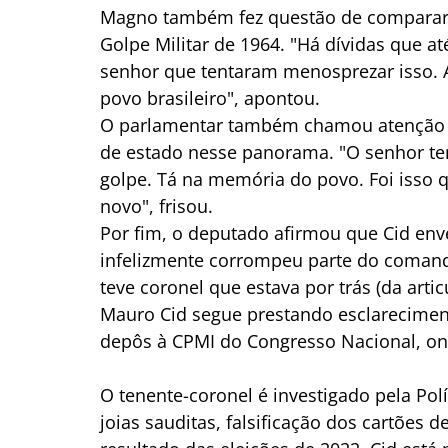
Magno também fez questão de comparar a
Golpe Militar de 1964. "Há dívidas que at
senhor que tentaram menosprezar isso. A
povo brasileiro", apontou.
O parlamentar também chamou atenção pa
de estado nesse panorama. "O senhor tem
golpe. Tá na memória do povo. Foi isso q
novo", frisou.
Por fim, o deputado afirmou que Cid en
infelizmente corrompeu parte do comando
teve coronel que estava por trás (da artic
Mauro Cid segue prestando esclareciment
depôs à CPMI do Congresso Nacional, 
O tenente-coronel é investigado pela Pol
joias sauditas, falsificação dos cartões d