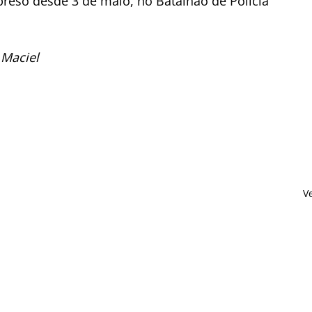
 preso desde 3 de maio, no Batalhão de Polícia 
 Maciel
V