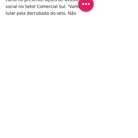
social no Setor Comercial Sul. “Vamos 
lutar pela derrubada do veto. Não 
podemos concordar com a política 
higienista do governo”, declarou.
O assunto também foi abordado, entre 
outros pontos, pelo defensor público 
Ronan Ferreira Figueiredo, que ainda fez 
aproximações entre a política de saúde 
mental e a política antirracista. Pelo 
Ministério Público do DF, o promotor 
Cleiton da Silva Germano afirmou estar 
“totalmente de acordo com o conteúdo 
da carta-manifesto”, lida no início do 
seminário. E conclamou todos a uma 
mobilização para fazer com que o GDF se 
sinta na obrigação de tomar decisões 
favoráveis em torno da saúde mental.
AUTOR: Marco Túlio Alencar