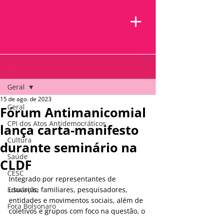
Post
Geral
15 de ago. de 2023
Geral
Fórum Antimanicomial
CPI dos Atos Antidemocráticos
lança carta-manifesto
Cultura
durante seminário na
Saúde
CLDF
CESC
Integrado por representantes de 
Educação
usuários, familiares, pesquisadores, 
entidades e movimentos sociais, além de 
Fora Bolsonaro
coletivos e grupos com foco na questão, o 