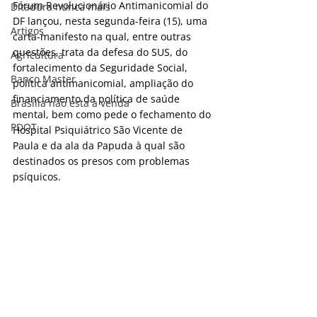
Fórum Revolucionário Antimanicomial do 
Ditadura nunca mais
DF lançou, nesta segunda-feira (15), uma 
Artigos
carta-manifesto na qual, entre outras 
questões, trata da defesa do SUS, do 
Agricultura
fortalecimento da Seguridade Social, 
Banco Master
política antimanicomial, ampliação do 
financiamento da política de saúde 
Brasília não esta a venda
mental, bem como pede o fechamento do 
PDOT
Hospital Psiquiátrico São Vicente de 
Paula e da ala da Papuda à qual são 
destinados os presos com problemas 
psíquicos.