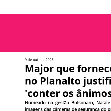
Prêmio Paulo Freire
Rede da
9 de out. de 2023
Major que fornec
no Planalto justi
'conter os ânimos
Nomeado na gestão Bolsonaro, Natale 
imagens das câmeras de segurança do p