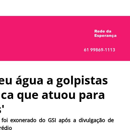
 Esperança
Quem é Gabriel Magno?
Not
Rede da
Esperança
61 99869-1113
eu água a golpistas
fica que atuou para
'
foi exonerado do GSI após a divulgação de 
rédio