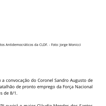
os Antidemocráticos da CLDF. - Foto: Jorge Monicci
u a convocação do Coronel Sandro Augusto de 
atalhão de pronto emprego da Força Nacional 
s de 8/1.
CPI ouvirá o major Cláudio Mendes dos Santos 