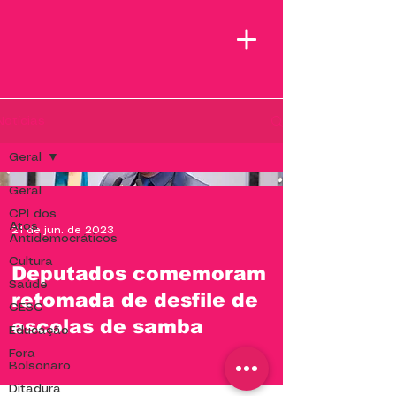
Notícias
Geral
Geral
CPI dos
Atos
21 de jun. de 2023
Antidemocráticos
Cultura
Deputados comemoram
Saúde
retomada de desfile de
CESC
escolas de samba
Educação
Fora
Bolsonaro
Ditadura