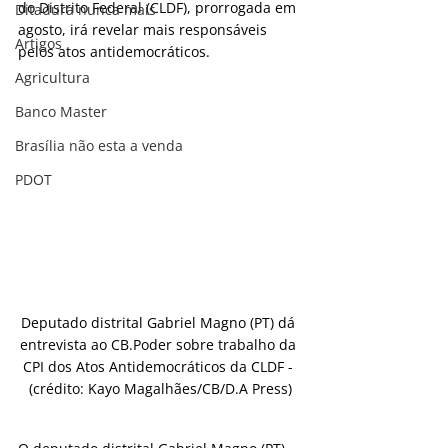
do Distrito Federal (CLDF), prorrogada em 
Ditadura nunca mais
agosto, irá revelar mais responsáveis 
Artigos
pelos atos antidemocráticos.
Agricultura
Banco Master
Brasília não esta a venda
PDOT
Deputado distrital Gabriel Magno (PT) dá 
entrevista ao CB.Poder sobre trabalho da 
CPI dos Atos Antidemocráticos da CLDF - 
(crédito: Kayo Magalhães/CB/D.A Press)