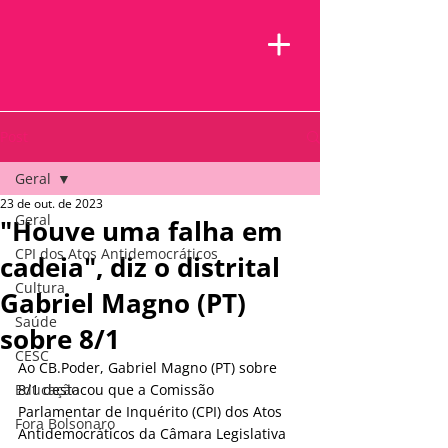
Post
Geral
23 de out. de 2023
Geral
"Houve uma falha em
CPI dos Atos Antidemocráticos
cadeia", diz o distrital
Cultura
Gabriel Magno (PT)
Saúde
sobre 8/1
CESC
Ao CB.Poder, Gabriel Magno (PT) sobre 
Educação
8/1 destacou que a Comissão 
Parlamentar de Inquérito (CPI) dos Atos 
Fora Bolsonaro
Antidemocráticos da Câmara Legislativa 