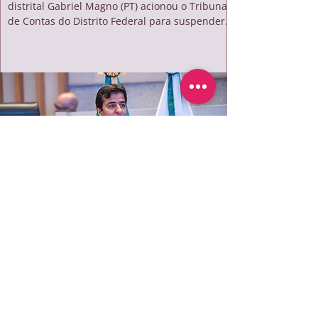
distrital Gabriel Magno (PT) acionou o Tribunal
de Contas do Distrito Federal para suspender
os efeitos de portaria que reduziu de R$ 84
para R$ 65 o repasse por aluno do PDAF às
escolas públicas. Na representação, o
parlamentar afirma que o corte compromete a
manutenção das unidades, aponta defasagem
dos valores frente à inflação e critica a redução
da participação do Executivo no financiamento
do programa. O pedido solicita liminar p
PARCEIROS
REDE DA ESPERANÇA
CONHEÇA